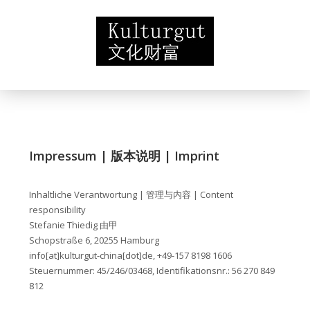
Impressum | 版本说明 | Imprint
Inhaltliche Verantwortung | 管理与内容 | Content
responsibility
Stefanie Thiedig 由甲
Schopstraße 6, 20255 Hamburg
info[at]kulturgut-china[dot]de, +49-157 8198 1606
Steuernummer: 45/246/03468, Identifikationsnr.: 56 270 849
812