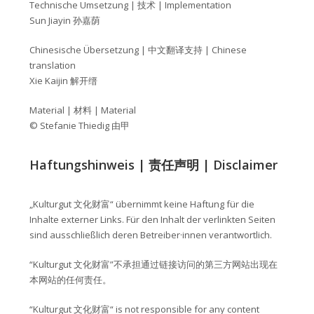
Technische Umsetzung | 技术 | Implementation
Sun Jiayin 孙嘉荫
Chinesische Übersetzung | 中文翻译支持 | Chinese
translation
Xie Kaijin 解开缙
Material | 材料 | Material
© Stefanie Thiedig 由甲
Haftungshinweis | 责任声明 | Disclaimer
„Kulturgut 文化财富“ übernimmt keine Haftung für die
Inhalte externer Links. Für den Inhalt der verlinkten Seiten
sind ausschließlich deren Betreiber·innen verantwortlich.
“Kulturgut 文化财富”不承担通过链接访问的第三方网站出现在
本网站的任何责任。
“Kulturgut 文化财富“ is not responsible for any content