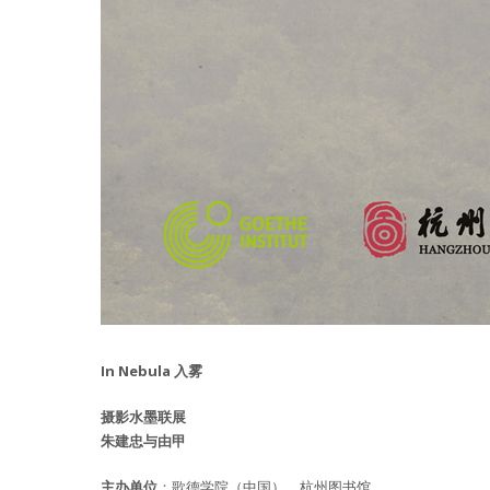
In Nebula 入雾
摄影水墨联展
朱建忠与由甲
主办单位
：歌德学院（中国），杭州图书馆