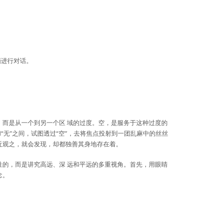
画进行对话。
，而是从一个到另一个区 域的过度。空，是服务于这种过度的
“无”之间，试图透过“空”，去将焦点投射到一团乱麻中的丝丝
近观之，就会发现，却都独善其身地存在着。
性的，而是讲究高远、深 远和平远的多重视角。首先，用眼睛
念。