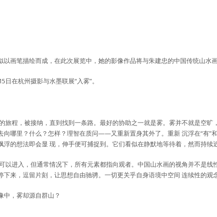
似以画笔描绘而成，在此次展览中，她的影像作品将与朱建忠的中国传统山水
月15日在杭州摄影与水墨联展“入雾”。
天的旅程，被接纳，直到找到一条路。最好的协助之一就是雾。雾并不就是空旷
向哪里？什么？怎样？理智在质问——又重新置身其外了。重新 沉浮在“有”和
飘浮的想法即会显 现，伸手便可捕捉到。它们看似在静默地等待着，然而持续
也可以进入，但通常情况下，所有元素都指向观者。中国山水画的视角并不是线
停下来，逗留片刻，让思想自由驰骋。一切更关乎自身语境中空间 连续性的观
像中，雾却源自群山？