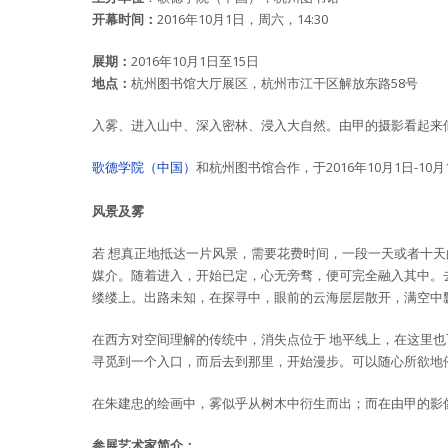
开幕时间：
2016年10月1日，周六，14:30
展期：
2016年10月1日至15日
地点：
杭州图书馆大厅展区，杭州市江干区解放东路58号
入雾、进入山中、深入密林、浸入大自然。由甲的摄影看起来
歌德学院（中国）
和杭州图书馆合作，于2016年10月1日-10
风景及雾
若 想真正地抵达一片风景，需要花费时间，一段一天或者十
媒介。随着进入，开始已定，心无旁骛，便可完全融入其中。去
缕缕上。出路未知，在探寻中，眼前的云海层层散开，满空中
在西方对空间理解的传统中，消失点位于 地平线上，在这里
寻觅到一个入口，而后去到那里，开始漫步。可以随心所欲地
在朱建忠的绘画中，雾似乎从树木中衍生而出；而在由甲的影
参展艺术家简介：