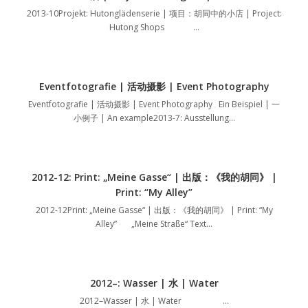
2013-10Projekt: Hutonglädenserie | 项目：胡同中的小店 | Project:
Hutong Shops …
Eventfotografie | 活动摄影 | Event Photography
Eventfotografie | 活动摄影 | Event Photography Ein Beispiel | 一
小例子 | An example2013-7: Ausstellung…
2012-12: Print: „Meine Gasse“ | 出版：《我的胡同》 |
Print: “My Alley”
2012-12Print: „Meine Gasse“ | 出版：《我的胡同》 | Print: “My
Alley” „Meine Straße“ Text…
2012–: Wasser | 水 | Water
2012–Wasser | 水 | Water …