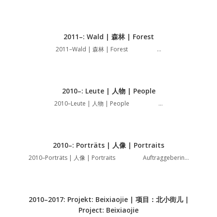
2011–: Wald | 森林 | Forest
2011–Wald | 森林 | Forest …
2010–: Leute | 人物 | People
2010–Leute | 人物 | People …
2010–: Porträts | 人像 | Portraits
2010–Porträts | 人像 | Portraits Auftraggeberin…
2010–2017: Projekt: Beixiaojie | 项目：北小街儿 |
Project: Beixiaojie